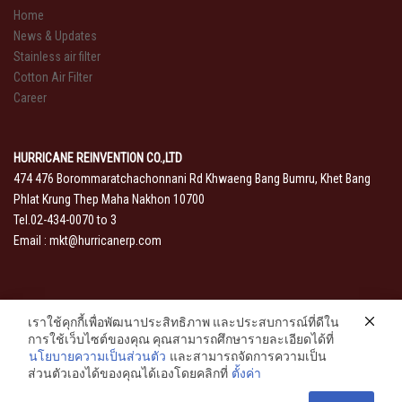
Home
News & Updates
Stainless air filter
Cotton Air Filter
Career
HURRICANE REINVENTION CO.,LTD
474 476 Borommaratchachonnani Rd Khwaeng Bang Bumru, Khet Bang
Phlat Krung Thep Maha Nakhon 10700
Tel.02-434-0070 to 3
Email :
mkt@hurricanerp.com
เราใช้คุกกี้เพื่อพัฒนาประสิทธิภาพ และประสบการณ์ที่ดีใน
การใช้เว็บไซต์ของคุณ คุณสามารถศึกษารายละเอียดได้ที่
นโยบายความเป็นส่วนตัว
และสามารถจัดการความเป็น
ส่วนตัวเองได้ของคุณได้เองโดยคลิกที่
ตั้งค่า