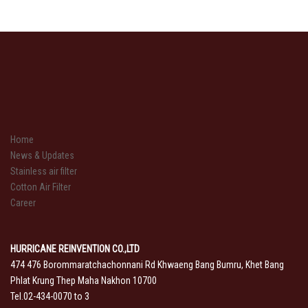
Home
News & Updates
Stainless air filter
Cotton Air Filter
Career
HURRICANE REINVENTION CO.,LTD
474 476 Borommaratchachonnani Rd Khwaeng Bang Bumru, Khet Bang
Phlat Krung Thep Maha Nakhon 10700
Tel.02-434-0070 to 3