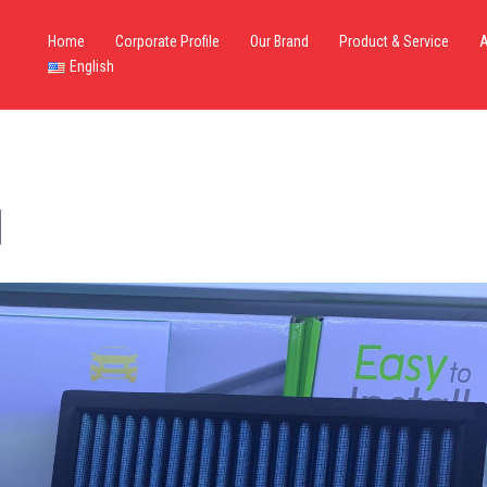
Home
Corporate Profile
Our Brand
Product & Service
A
English
1