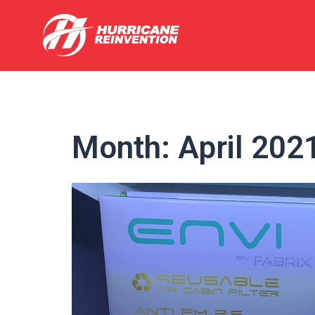
Skip
to
content
Month:
April 202